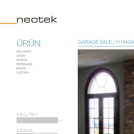
ÜRÜN
GARAGE SALE
/ H MAS
BİZ KİMİZ?
ÜRÜN
MARKA
REFERANS
BASIN
İLETİŞİM
EBÜLTEN
ARAMA